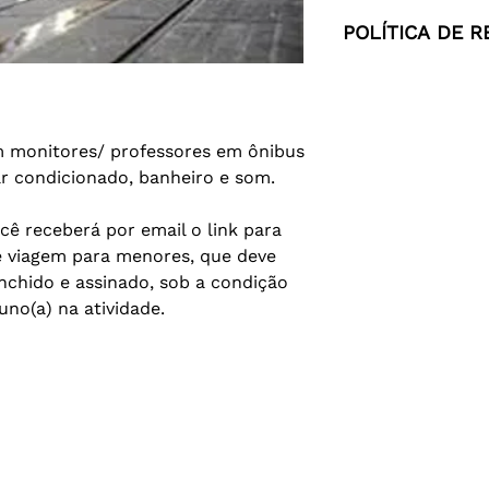
POLÍTICA DE 
Caso o número míni
da atividade não se
cancelada
e 100% d
Em caso de desist
om monitores/ professores em ônibus
da saída de campo,
r condicionado, banheiro e som.
devolvido.
Em caso de desistê
cê receberá por email o link para
antes da saída de 
 viagem para menores, que deve
devolvido.
nchido e assinado, sob a condição
uno(a) na atividade.